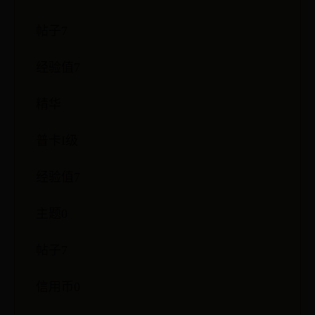
帖子7
经验值7
精华
普卡I级
经验值7
主题0
帖子7
信用币0