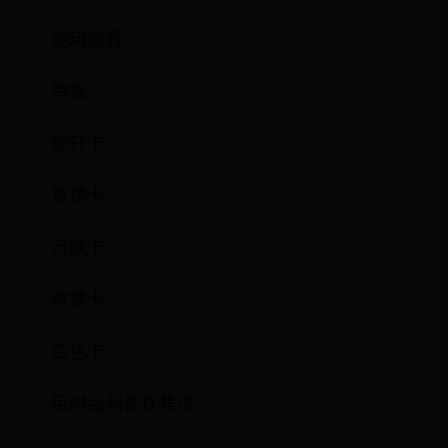
使用道具
举报
提升卡
置顶卡
沉默卡
喧嚣卡
变色卡
每时每刻都在焦虑