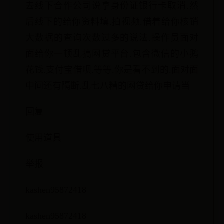
去线下合作公司说拿身份证银行卡取消.然
后线下的给你资料填.拍视频.借着给你核销
大数据的查询次数过多的说法.操作员面对
面给你一顿乱搞网贷平台.包含微信的小鹅
花钱.支付宝借呗.等等.你是看不到的.面对面
中间还有隔断.乱七八糟的网贷给你申请当
回复
使用道具
举报
kashen95872418
kashen95872418