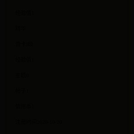
经验值1
精华
普卡I级
经验值1
主题0
帖子1
信用币1
注册时间2020-10-20