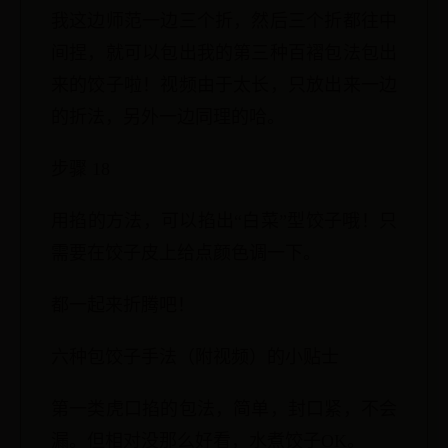
我这边师范一边三个折，然后三个折都往中
间捏，就可以包出我的第三种百褶包法包出
来的饺子啦！视频由于太长，只放出来一边
的折法，另外一边同理的哈。
步骤 18
用掐的方法，可以掐出“白菜”型饺子哦！只
需要在饺子皮上给点颜色调一下。
都一起来折腾吧！
六种包饺子手法（附视频）的小贴士
第一类虎口掐的包法，简单，封口紧，不会
漏。但相对没那么好看，水煮饺子OK。