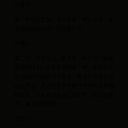
步骤 4
第二种掐成型图。这个比第一种有点型，左
右两边往中间的一和褶皱花纹。
步骤 5
第二类：百褶包法。这类有三种包法，都是
褶皱比较多。这是这类的第一种，也是饺子
皮先对折中间捏一下固定，并以此中点分成
左右两边，两边的饺子皮都往中间折成百褶
状花纹，一般两边各折三四个折，就挺好看
了。看下图成型图。
步骤 6