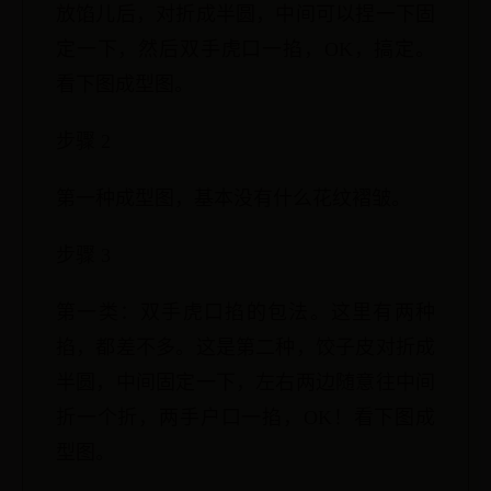
放馅儿后，对折成半圆，中间可以捏一下固
定一下，然后双手虎口一掐，OK，搞定。
看下图成型图。
步骤 2
第一种成型图，基本没有什么花纹褶皱。
步骤 3
第一类：双手虎口掐的包法。这里有两种
掐，都差不多。这是第二种，饺子皮对折成
半圆，中间固定一下，左右两边随意往中间
折一个折，两手户口一掐，OK！看下图成
型图。