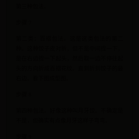
第三种包法。
步骤 7
第二类：百褶包法。这是这类包法的第二
种。这种饺子皮对折，但不是中间捏一下，
是在右边捏一下起头，然后取一边不停往起
头的方向折成百褶花纹。直到折到饺子的最
右边。看下图成型图。
步骤 8
第四种包法。好像这种叫月牙饺。不确定是
不是，但确实有点像月牙这样子弯弯。
步骤 9