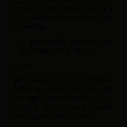
好，不让馅儿漏出来。粘边封口，包括第二
部的时候，如果饺子皮太多面粉不好捏的时
候，可以手指沾点水抹点水在饺子皮上面再
捏就会稳了哈！
上图是我四岁宝宝包的，所以可以和小朋友
一起动手包起来，来个饺子亲子活动。
步骤 14
再来增加一款简单的饺子，是我想到教我家
哥哥的包法，首先也是先把饺子捏成上面那
种的半圆形，然后再在半圆的边边上折几个
折，起码折个五个以上，就好看了，再整理
成上图就好看了。看看下面视频吧