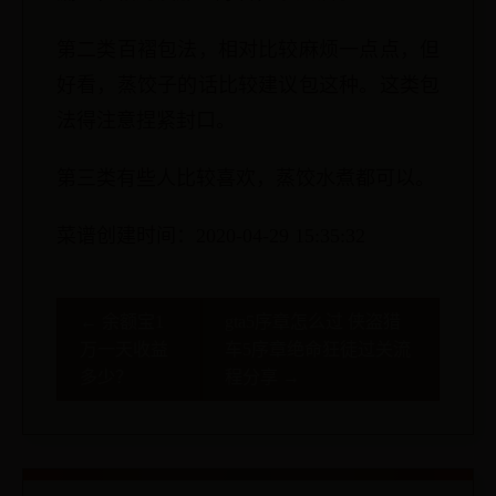
第二类百褶包法，相对比较麻烦一点点，但
好看，蒸饺子的话比较建议包这种。这类包
法得注意捏紧封口。
第三类有些人比较喜欢，蒸饺水煮都可以。
菜谱创建时间：2020-04-29 15:35:32
← 余额宝1
gta5序章怎么过 侠盗猎
万一天收益
车5序章绝命狂徒过关流
多少？
程分享 →