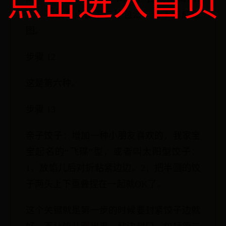
点击进入首页
了，花纹有点像第二种包法。看下图成型
图。
步骤 12
这是第六种。
步骤 13
亲子饺子：增加一种小朋友喜欢的，我家宝
宝起名的“飞碟”型，或者叫太阳型饺子：
1，放馅儿后对折粘紧边边。2，把半圆的饺
子两头上下重叠捏在一起就OK了。
这个关键就是第一步的时候要封紧饺子边就