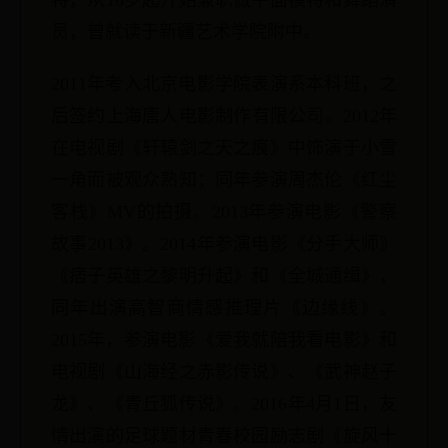
特，从16岁起开始兼职做平面模特和舞蹈演
员，曾就读于新疆艺术学院附中。
2011年考入北京电影学院表演系本科班，之
后签约上海唐人电影制作有限公司。2012年
在电视剧《轩辕剑之天之痕》中饰演于小雪
一角而被观众熟知；同年参演周杰伦《红尘
客栈》MV的拍摄。2013年参演电影《警察
故事2013》。2014年参演电影《分手大师》
《痞子英雄之黎明升起》和《全城通缉》，
同年出演高智商情感推理片《边缘线》。
2015年，参演电影《爱我就陪我看电影》和
电视剧《山海经之赤影传说》、《武神赵子
龙》、《青丘狐传说》。2016年4月1日，友
情出演的足球题材青春校园励志剧《旋风十