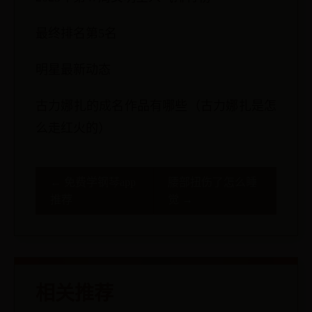
最终排名第5名
明星最新动态
古力娜扎的成名作品有哪些（古力娜扎是怎
么走红火的）
← 免费学钢琴app
腰部扭伤了怎么睡
推荐
觉 →
相关推荐