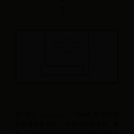
✍️ admin
👁️ 5168
❤️ 325
古力娜扎（Gulnazar），1992年5月2日出生
于新疆乌鲁木齐， 中国内地女演员、模