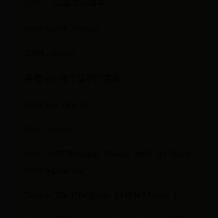
100G，这是怎么回事？
root# du -sh ./test.txt
2.0M ./test.txt
再看 stat 命令显示的信息：
root# stat ./test.txt
File: ./test.txt
Size: 107374182400 Blocks: 4096 IO Block:
4096 regular file
Device: 78h/120d Inode: 3148347 Links: 1