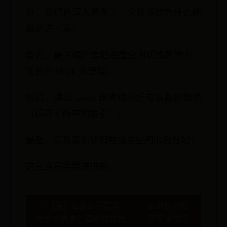
好，我们再深入思考下，文件系统为什么能
做到这一点？
首先，最关键的是把磁盘空间切成离散的、
定长的 block 来管理；
然后，通过 inode 能查找到所有离散的数据
（保存了所有的索引）；
最后，实现索引块和数据块空间的后分配；
这三点是层层递进的。
← 【原】毒敌山琵琶洞
钆对比剂临
是什么意思？真的跟琵琶
床安全性应