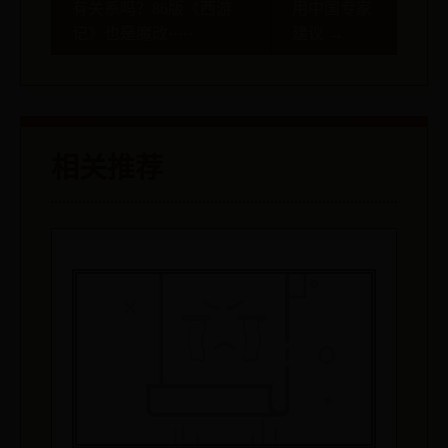
有关系吗？86版《西游
用中国专家
记》也是魔改·····
建议 →
相关推荐