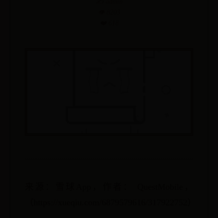
✍️ admin
👁️ 8203
❤️ 618
来源：雪球App，作者： QuestMobile，
（https://xueqiu.com/6879579616/317922752）