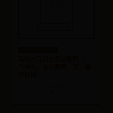
365天免费观看完整版电影
马炮对马双士是必胜吗（一
马当先，炮火轰鸣，双士能
否抵挡）
📅 06-29
👁️ 5929