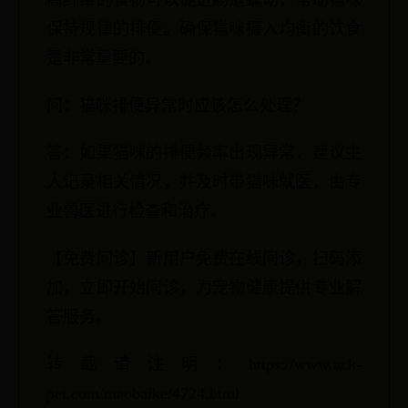
高纤维的食物可以促进肠道蠕动，帮助猫咪
保持规律的排便。确保猫咪摄入均衡的饮食
是非常重要的。
问：猫咪排便异常时应该怎么处理？
答：如果猫咪的排便频率出现异常，建议主
人记录相关情况，并及时带猫咪就医，由专
业兽医进行检查和治疗。
【免费问诊】新用户免费在线问诊，扫码添
加，立即开始问诊，为宠物健康提供专业解
答服务。
转载请注明：https://www.ack-
pet.com/maobaike/4724.html