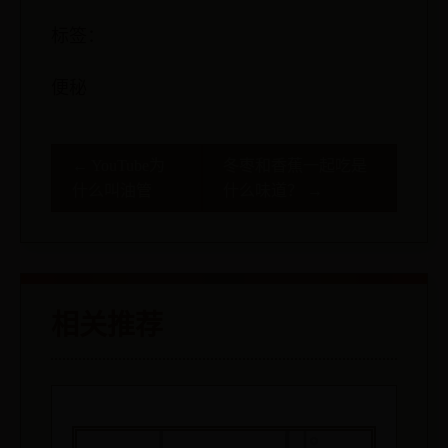
标签：
便秘
← YouTube为
冬枣和香蕉一起吃是
什么叫油管
什么味道？ →
相关推荐